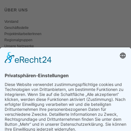
ÜBER UNS
Vorstand
Geschäftsstelle
ProjektmitarbeiterInnen
Regionalgruppen
Unsere Netzwerke
Historisches
Impressum/Kontakt
INFO
Naturschutz bunt
Broschüren und Folder
Presseaussendungen
Newsletter
Fotos und Videos
ANWALT DER NATUR