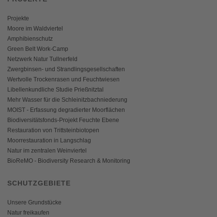
Projekte
Moore im Waldviertel
Amphibienschutz
Green Belt Work-Camp
Netzwerk Natur Tullnerfeld
Zwergbinsen- und Strandlingsgesellschaften
Wertvolle Trockenrasen und Feuchtwiesen
Libellenkundliche Studie Prießnitztal
Mehr Wasser für die Schleinitzbachniederung
MOIST - Erfassung degradierter Moorflächen
Biodiversitätsfonds-Projekt Feuchte Ebene
Restauration von Trittsteinbiotopen
Moorrestauration in Langschlag
Natur im zentralen Weinviertel
BioReMO - Biodiversity Research & Monitoring
SCHUTZGEBIETE
Unsere Grundstücke
Natur freikaufen