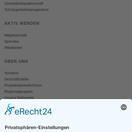
Grundstückspatenschaft
Schutzgebietsmanagement
AKTIV WERDEN
Mitgliedschaft
Spenden
Mitarbeiten
ÜBER UNS
Vorstand
Geschäftsstelle
ProjektmitarbeiterInnen
Regionalgruppen
Unsere Netzwerke
Historisches
Impressum/Kontakt
INFO