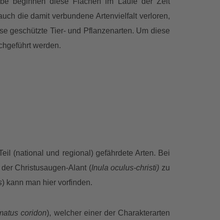
gabe beginnen diese Flächen im Laufe der Zeit
h die damit verbundene Artenvielfalt verloren,
ise geschützte Tier- und Pflanzenarten. Um diese
hgeführt werden.
.
l (national und regional) gefährdete Arten. Bei
 der Christusaugen-Alant (
Inula oculus-christi)
zu
s
) kann man hier vorfinden.
atus coridon
), welcher einer der Charakterarten