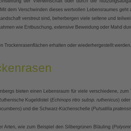
Einstellung der Viehwirtschaft oder durch die Nutzungsauf
it dem Verschwinden dieses wertvollen Lebensraumes geht auc
Landschaft verstreut sind, beherbergen viele seltene und teilwe
ahmen wie Entbuschung, extensive Beweidung oder Mahd durc
n Trockenrasenflächen erhalten oder wiederhergestellt werden
ckenrasen
bergs bieten einen Lebensraum für viele verschiedene, zum Tei
Ruthenische Kugeldistel (
Echinops ritro subsp. ruthenicus
) oder
rocumbens
) und die Schwarz-Küchenschelle (
Pulsatilla pratensi
r Arten, wie zum Beispiel den Silbergrünen Bläuling (
Polyomm