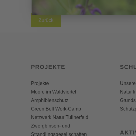
Zurück
PROJEKTE
SCH
Projekte
Unsere
Moore im Waldviertel
Natur f
Amphibienschutz
Grunds
Green Belt Work-Camp
Schutz
Netzwerk Natur Tullnerfeld
Zwergbinsen- und
AKT
Strandlingsgesellschaften