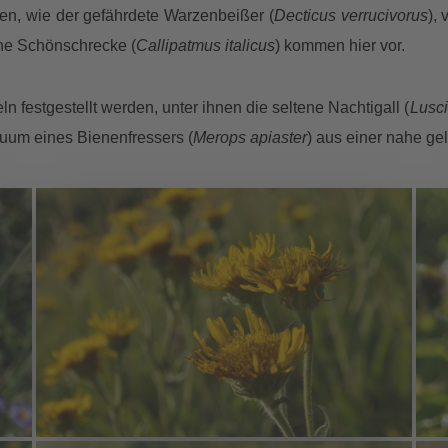
ken, wie der gefährdete Warzenbeißer (
Decticus verrucivorus
),
che Schönschrecke (
Callipatmus italicus
) kommen hier vor.
n festgestellt werden, unter ihnen die seltene Nachtigall (
Lusc
duum eines Bienenfressers (
Merops apiaster
) aus einer nahe g