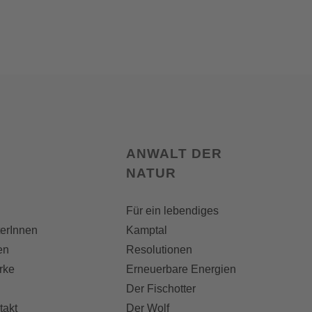
ANWALT DER
NATUR
Für ein lebendiges
terInnen
Kamptal
en
Resolutionen
rke
Erneuerbare Energien
Der Fischotter
takt
Der Wolf