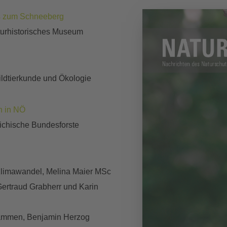
is zum Schneeberg
turhistorisches Museum
ildtierkunde und Ökologie
n in NÖ
eichische Bundesforste
Klimawandel, Melina Maier MSc
Gertraud Grabherr und Karin
sammen, Benjamin Herzog