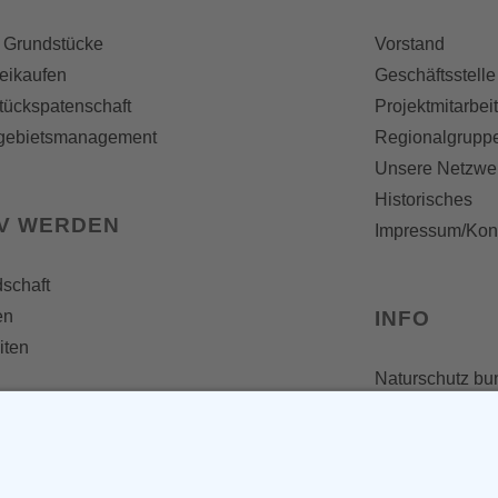
 Grundstücke
Vorstand
reikaufen
Geschäftsstelle
tückspatenschaft
Projektmitarbei
gebietsmanagement
Regionalgrupp
Unsere Netzwe
Historisches
IV WERDEN
Impressum/Kon
dschaft
en
INFO
iten
Naturschutz bu
Broschüren und
Presseaussen
Newsletter