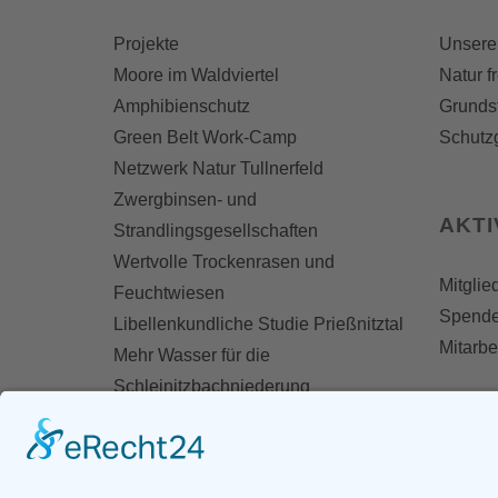
Projekte
Unsere
Moore im Waldviertel
Natur f
Amphibienschutz
Grunds
Green Belt Work-Camp
Schutz
Netzwerk Natur Tullnerfeld
Zwergbinsen- und
AKT
Strandlingsgesellschaften
Wertvolle Trockenrasen und
Mitglie
Feuchtwiesen
Spend
Libellenkundliche Studie Prießnitztal
Mitarbe
Mehr Wasser für die
Schleinitzbachniederung
MOIST - Erfassung degradierter
Moorflächen
Biodiversitätsfonds-Projekt Feuchte