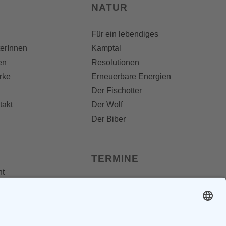
NATUR
Für ein lebendiges
terInnen
Kamptal
en
Resolutionen
rke
Erneuerbare Energien
Der Fischotter
takt
Der Wolf
Der Biber
TERMINE
nt
 Folder
Termine
dungen