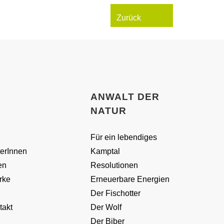
Zurück
ANWALT DER
NATUR
Für ein lebendiges
terInnen
Kamptal
en
Resolutionen
rke
Erneuerbare Energien
Der Fischotter
takt
Der Wolf
Der Biber