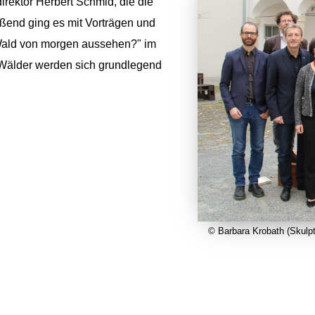
direktor Herbert Schmid, die die
eßend ging es mit Vorträgen und
Wald von morgen aussehen?" im
e Wälder werden sich grundlegend
© Barbara Krobath (Skulpt