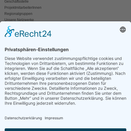
Geschäftsstelle
ProjektmitarbeiterInnen
Regionalgruppen
Unsere Netzwerke
Historisches
Impressum/Kontakt
INFO
Naturschutz bunt
Broschüren und Folder
Presseaussendungen
Newsletter
Fotos und Videos
ANWALT DER NATUR
Für ein lebendiges Kamptal
Resolutionen
Erneuerbare Energien
Der Fischotter