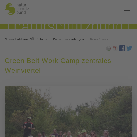
Naturschutzbund NÖ
Infos
Presseaussendungen
NewsReader
Green Belt Work Camp zentrales
Weinviertel