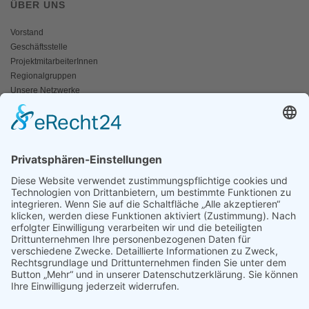
ÜBER UNS
Vorstand
Geschäftsstelle
ProjektmitarbeiterInnen
Regionalgruppen
Unsere Netzwerke
Historisches
Impressum/Kontakt
INFO
Naturschutz bunt
Broschüren und Folder
Presseaussendungen
Newsletter
Fotos und Videos
ANWALT DER NATUR
Für ein lebendiges Kamptal