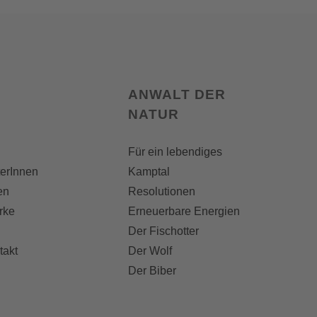
ANWALT DER
NATUR
Für ein lebendiges
terInnen
Kamptal
en
Resolutionen
rke
Erneuerbare Energien
Der Fischotter
takt
Der Wolf
Der Biber