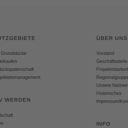
UTZGEBIETE
ÜBER UNS
 Grundstücke
Vorstand
reikaufen
Geschäftsstelle
tückspatenschaft
Projektmitarbei
gebietsmanagement
Regionalgrupp
Unsere Netzwe
Historisches
IV WERDEN
Impressum/Kon
dschaft
en
INFO