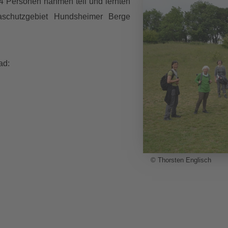
14 Personen nahmen teil und lernten
paschutzgebiet Hundsheimer Berge
ad:
© Thorsten Englisch