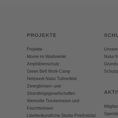
PROJEKTE
SCH
Projekte
Unsere
Moore im Waldviertel
Natur f
Amphibienschutz
Grunds
Green Belt Work-Camp
Schutz
Netzwerk Natur Tullnerfeld
Zwergbinsen- und
AKT
Strandlingsgesellschaften
Wertvolle Trockenrasen und
Mitglie
Feuchtwiesen
Spend
Libellenkundliche Studie Prießnitztal