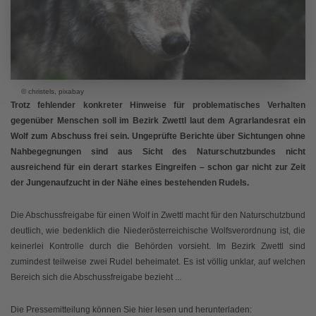
© christels, pixabay
Trotz fehlender konkreter Hinweise für problematisches Verhalten
gegenüber Menschen soll im Bezirk Zwettl laut dem Agrarlandesrat ein
Wolf zum Abschuss frei sein. Ungeprüfte Berichte über Sichtungen ohne
Nahbegegnungen sind aus Sicht des Naturschutzbundes nicht
ausreichend für ein derart starkes Eingreifen – schon gar nicht zur Zeit
der Jungenaufzucht in der Nähe eines bestehenden Rudels.
Die Abschussfreigabe für einen Wolf in Zwettl macht für den Naturschutzbund
deutlich, wie bedenklich die Niederösterreichische Wolfsverordnung ist, die
keinerlei Kontrolle durch die Behörden vorsieht. Im Bezirk Zwettl sind
zumindest teilweise zwei Rudel beheimatet. Es ist völlig unklar, auf welchen
Bereich sich die Abschussfreigabe bezieht ...
Die Pressemitteilung können Sie hier lesen und herunterladen: