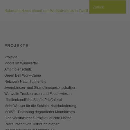
Zurück
Naturschutzbund nimmt zum Wolfsabschuss in Zwettl Stellung
PROJEKTE
Projekte
Moore im Waldviertel
Amphibienschutz
Green Belt Work-Camp
Netzwerk Natur Tullnerfeld
Zwergbinsen- und Strandlingsgesellschaften
Wertvolle Trockenrasen und Feuchtwiesen
Libellenkundliche Studie Prießnitztal
Mehr Wasser für die Schleinitzbachniederung
MOIST - Erfassung degradierter Moorflächen
Biodiversitätsfonds-Projekt Feuchte Ebene
Restauration von Trittsteinbiotopen