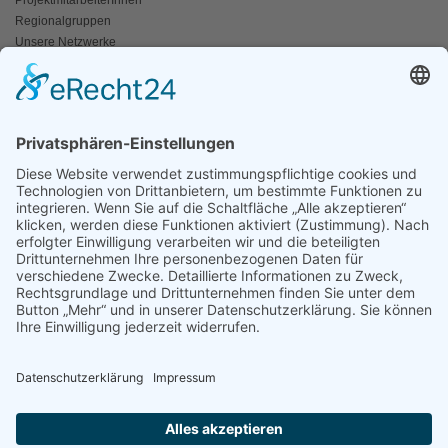
ProjektmitarbeiterInnen
Regionalgruppen
Unsere Netzwerke
Historisches
Impressum/Kontakt
INFO
Naturschutz bunt
Broschüren und Folder
Presseaussendungen
Newsletter
Fotos und Videos
ANWALT DER NATUR
Für ein lebendiges Kamptal
Resolutionen
Erneuerbare Energien
Der Fischotter
Der Wolf
Der Biber