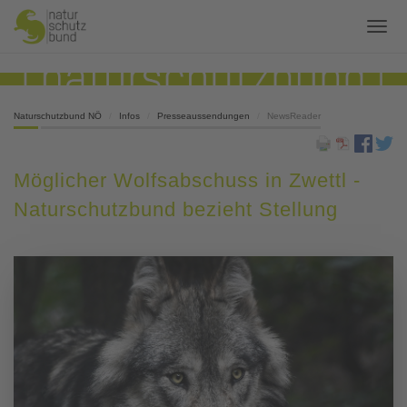
Naturschutzbund NÖ
Infos
Presseaussendungen
NewsReader
Möglicher Wolfsabschuss in Zwettl -
Naturschutzbund bezieht Stellung