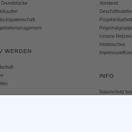
 Grundstücke
Vorstand
reikaufen
Geschäftsstelle
tückspatenschaft
Projektmitarbei
gebietsmanagement
Regionalgrupp
Unsere Netzwe
Historisches
IV WERDEN
Impressum/Kon
dschaft
en
INFO
iten
Naturschutz bu
Broschüren und
Presseaussen
Newsletter
Fotos und Vide