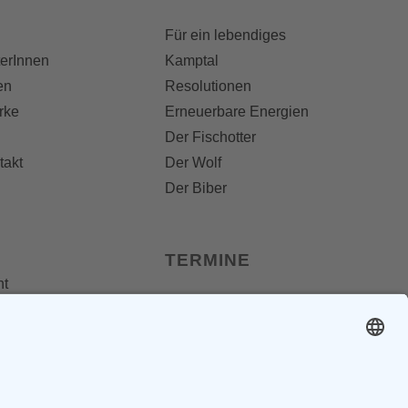
Für ein lebendiges
terInnen
Kamptal
en
Resolutionen
rke
Erneuerbare Energien
Der Fischotter
takt
Der Wolf
Der Biber
TERMINE
nt
 Folder
Termine
dungen
os