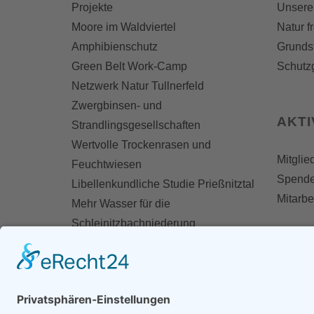
Projekte
Unsere
Moore im Waldviertel
Natur f
Amphibienschutz
Grunds
Green Belt Work-Camp
Schutz
Netzwerk Natur Tullnerfeld
Zwergbinsen- und
AKT
Strandlingsgesellschaften
Wertvolle Trockenrasen und
Mitglie
Feuchtwiesen
Spend
Libellenkundliche Studie Prießnitztal
Mitarbe
Mehr Wasser für die
Schleinitzbachniederung
MOIST - Erfassung degradierter
Moorflächen
Biodiversitätsfonds-Projekt Feuchte
Ebene