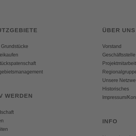
UTZGEBIETE
ÜBER UNS
 Grundstücke
Vorstand
reikaufen
Geschäftsstelle
tückspatenschaft
Projektmitarbei
gebietsmanagement
Regionalgrupp
Unsere Netzwe
Historisches
IV WERDEN
Impressum/Kon
dschaft
en
INFO
iten