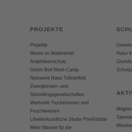
PROJEKTE
SCH
Projekte
Unsere
Moore im Waldviertel
Natur f
Amphibienschutz
Grunds
Green Belt Work-Camp
Schutz
Netzwerk Natur Tullnerfeld
Zwergbinsen- und
AKT
Strandlingsgesellschaften
Wertvolle Trockenrasen und
Mitglie
Feuchtwiesen
Spend
Libellenkundliche Studie Prießnitztal
Mitarbe
Mehr Wasser für die