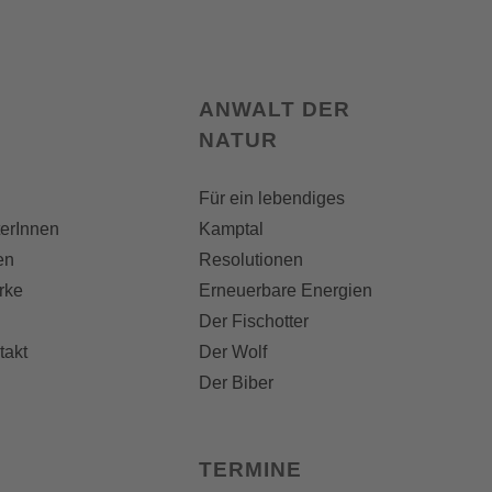
ANWALT DER
NATUR
Für ein lebendiges
terInnen
Kamptal
en
Resolutionen
rke
Erneuerbare Energien
Der Fischotter
takt
Der Wolf
Der Biber
TERMINE