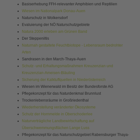
Basiserhebung FFH-relevanter Amphibien und Reptilien
Wiesen im Nationalpark Donau-Auen
Naturschutz in Wolkersdorf
Evaluierung der NÖ Naturschutzgebiete
Natura 2000 erleben am Grünen Band
Der Steppeniltis
Naturnah gestaltete Feuchtbiotope - Lebensraum bedrohter
Arten
Sandrasen in den March-Thaya-Auen
Schutz- und Erhaltungsmaßnahmen Kreuzenzian und
Kreuzenzian-Ameisen-Bläuling
Sicherung der Kalktuffquellen in Niederösterreich
Wiesen im Wienerwald im Besitz der Bundesforste AG
Pflegekonzept für das Naturdenkmal Brunnlust
Trockenlebensräume in Großriedenthal
Wiederherstellung veränderter Ökosysteme
Schutz der Hornmelde in Oberschoderlee
Naturverträgliche Landbewirtschaftung auf
Überschwemmungsflächen Lange Luss
Pflegekonzept für das Naturschutzgebiet Rabensburger Thaya-