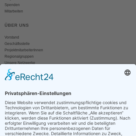
Spenden
Mitarbeiten
ÜBER UNS
Vorstand
Geschäftsstelle
ProjektmitarbeiterInnen
Regionalgruppen
Unsere Netzwerke
Historisches
Impressum/Kontakt
INFO
Naturschutz bunt
Broschüren und Folder
Presseaussendungen
Newsletter
Fotos und Videos