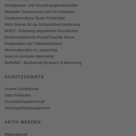
Zwergbinsen- und Strandlingsgesellschaften
Wertvolle Trockenrasen und Feuchtwiesen
Libellenkundliche Studie Prießnitztal
Mehr Wasser für die Schleinitzbachniederung
MOIST - Erfassung degradierter Moorflächen
Biodiversitätsfonds-Projekt Feuchte Ebene
Restauration von Trittsteinbiotopen
Moorrestauration in Langschlag
Natur im zentralen Weinviertel
BioReMO - Biodiversity Research & Monitoring
SCHUTZGEBIETE
Unsere Grundstücke
Natur freikaufen
Grundstückspatenschaft
Schutzgebietsmanagement
AKTIV WERDEN
Mitgliedschaft