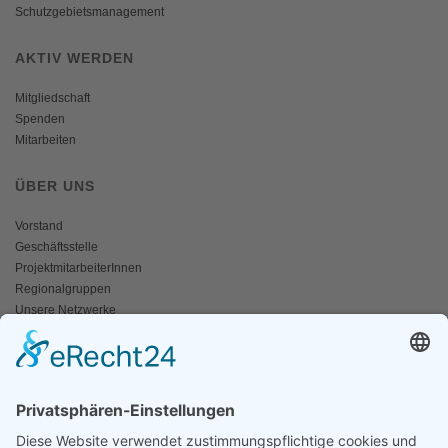
Schutzgebietsmanagement
AKTIV WERDEN
Mitgliedschaft
Spenden
Mitarbeiten
ÜBER UNS
Vorstand
Geschäftsstelle
ProjektmitarbeiterInnen
Regionalgruppen
Unsere Netzwerke
Historisches
Impressum/Kontakt
INFO
Naturschutz bunt