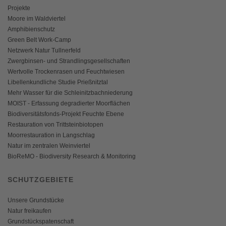
Projekte
Moore im Waldviertel
Amphibienschutz
Green Belt Work-Camp
Netzwerk Natur Tullnerfeld
Zwergbinsen- und Strandlingsgesellschaften
Wertvolle Trockenrasen und Feuchtwiesen
Libellenkundliche Studie Prießnitztal
Mehr Wasser für die Schleinitzbachniederung
MOIST - Erfassung degradierter Moorflächen
Biodiversitätsfonds-Projekt Feuchte Ebene
Restauration von Trittsteinbiotopen
Moorrestauration in Langschlag
Natur im zentralen Weinviertel
BioReMO - Biodiversity Research & Monitoring
SCHUTZGEBIETE
Unsere Grundstücke
Natur freikaufen
Grundstückspatenschaft