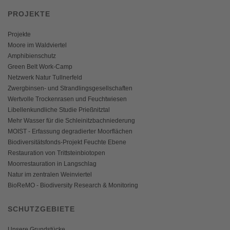
PROJEKTE
Projekte
Moore im Waldviertel
Amphibienschutz
Green Belt Work-Camp
Netzwerk Natur Tullnerfeld
Zwergbinsen- und Strandlingsgesellschaften
Wertvolle Trockenrasen und Feuchtwiesen
Libellenkundliche Studie Prießnitztal
Mehr Wasser für die Schleinitzbachniederung
MOIST - Erfassung degradierter Moorflächen
Biodiversitätsfonds-Projekt Feuchte Ebene
Restauration von Trittsteinbiotopen
Moorrestauration in Langschlag
Natur im zentralen Weinviertel
BioReMO - Biodiversity Research & Monitoring
SCHUTZGEBIETE
Unsere Grundstücke