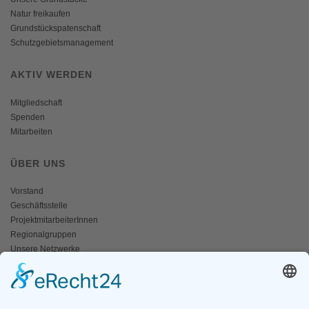
Natur freikaufen
Grundstückspatenschaft
Schutzgebietsmanagement
AKTIV WERDEN
Mitgliedschaft
Spenden
Mitarbeiten
ÜBER UNS
Vorstand
Geschäftsstelle
ProjektmitarbeiterInnen
Regionalgruppen
Unsere Netzwerke
Historisches
Impressum/Kontakt