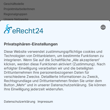
Geschäftsstelle
ProjektmitarbeiterInnen
Regionalgruppen
Unsere Netzwerke
Historisches
Impressum/Kontakt
INFO
Naturschutz bunt
Broschüren und Folder
Presseaussendungen
Newsletter
Fotos und Videos
ANWALT DER NATUR
Für ein lebendiges Kamptal
Resolutionen
Erneuerbare Energien
Der Fischotter