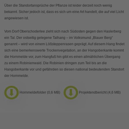
Über die Standortansprüche der Pflanze ist leider derzeit noch wenig
bekannt. Sicher jedoch ist, dass es sich um eine Art handelt, die auf viel Licht
angewiesen ist.
Vom Dorf Oberschoderlee zieht sich nach Südosten gegen den Haslerberg
ein Tal. Der ostseitig gelegene Talhang – im Volksmund „Blauer Berg“
genannt – wird von einem Lößsteppenrasen geprägt. Auf diesem Hang findet
sich eine bemerkenswerte Trockenvegetation, an der Hangoberkante kommt
die Hornmelde vor, zum Hangfuß hin gibt es einen allmählichen Übergang
zu einem Robinienwald. Die Robinien dringen zum Teil bis an die
Hangoberkante vor und gefährden so diesen national bedeutenden Standort
der Hornmelde.
Hornmeldefolder (0,6 MB)
Projektendbericht (4,6 MB)