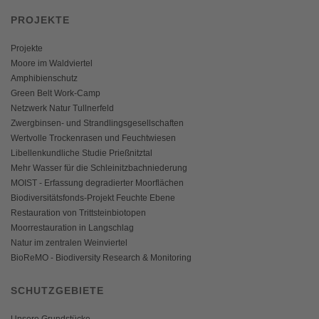
PROJEKTE
Projekte
Moore im Waldviertel
Amphibienschutz
Green Belt Work-Camp
Netzwerk Natur Tullnerfeld
Zwergbinsen- und Strandlingsgesellschaften
Wertvolle Trockenrasen und Feuchtwiesen
Libellenkundliche Studie Prießnitztal
Mehr Wasser für die Schleinitzbachniederung
MOIST - Erfassung degradierter Moorflächen
Biodiversitätsfonds-Projekt Feuchte Ebene
Restauration von Trittsteinbiotopen
Moorrestauration in Langschlag
Natur im zentralen Weinviertel
BioReMO - Biodiversity Research & Monitoring
SCHUTZGEBIETE