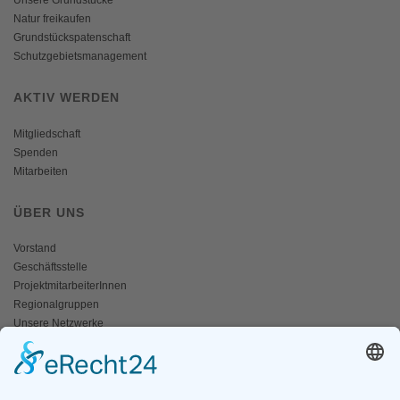
Unsere Grundstücke
Natur freikaufen
Grundstückspatenschaft
Schutzgebietsmanagement
AKTIV WERDEN
Mitgliedschaft
Spenden
Mitarbeiten
ÜBER UNS
Vorstand
Geschäftsstelle
ProjektmitarbeiterInnen
Regionalgruppen
Unsere Netzwerke
Historisches
Impressum/Kontakt