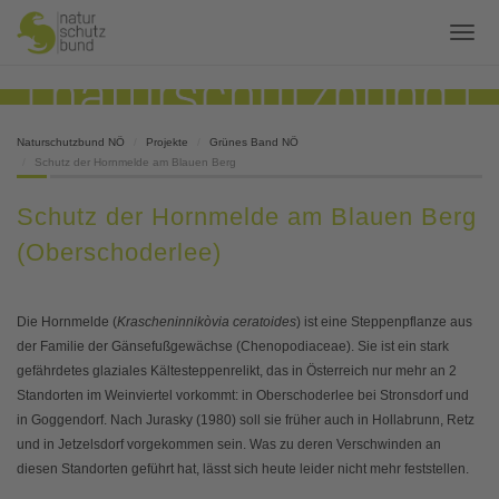
Naturschutzbund NÖ
Projekte
Grünes Band NÖ
Schutz der Hornmelde am Blauen Berg
Schutz der Hornmelde am Blauen Berg
(Oberschoderlee)
Die Hornmelde (
Krascheninnikòvia ceratoides
) ist eine Steppenpflanze aus
der Familie der Gänsefußgewächse (Chenopodiaceae). Sie ist ein stark
gefährdetes glaziales Kältesteppenrelikt, das in Österreich nur mehr an 2
Standorten im Weinviertel vorkommt: in Oberschoderlee bei Stronsdorf und
in Goggendorf. Nach Jurasky (1980) soll sie früher auch in Hollabrunn, Retz
und in Jetzelsdorf vorgekommen sein. Was zu deren Verschwinden an
diesen Standorten geführt hat, lässt sich heute leider nicht mehr feststellen.