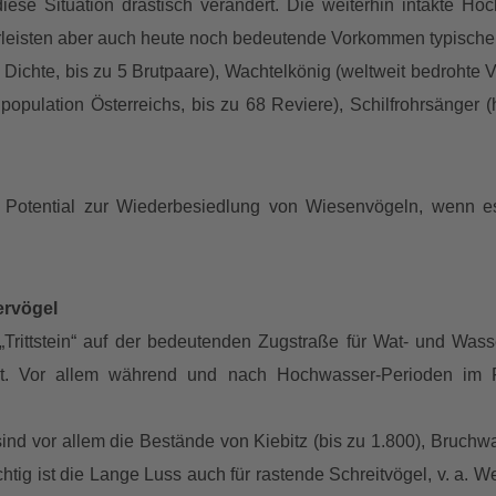
iese Situation drastisch verändert. Die weiterhin intakte H
isten aber auch heute noch bedeutende Vorkommen typischer, t
chte, bis zu 5 Brutpaare), Wachtelkönig (weltweit bedrohte Vog
elpopulation Österreichs, bis zu 68 Reviere), Schilfrohrsänge
 Potential zur Wiederbesiedlung von Wiesenvögeln, wenn es
ervögel
 „Trittstein“ auf der bedeutenden Zugstraße für Wat- und Wa
det. Vor allem während und nach Hochwasser-Perioden im
nd vor allem die Bestände von Kiebitz (bis zu 1.800), Bruchwas
tig ist die Lange Luss auch für rastende Schreitvögel, v. a. We