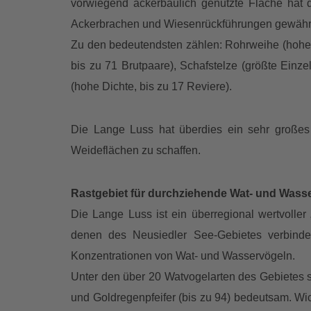
vorwiegend ackerbaulich genutzte Fläche hat d
Ackerbrachen und Wiesenrückführungen gewährle
Zu den bedeutendsten zählen: Rohrweihe (hohe Di
bis zu 71 Brutpaare), Schafstelze (größte Einz
(hohe Dichte, bis zu 17 Reviere).
Die Lange Luss hat überdies ein sehr großes
Weideflächen zu schaffen.
Rastgebiet für durchziehende Wat- und Wass
Die Lange Luss ist ein überregional wertvoller
denen des Neusiedler See-Gebietes verbin
Konzentrationen von Wat- und Wasservögeln.
Unter den über 20 Watvogelarten des Gebietes si
und Goldregenpfeifer (bis zu 94) bedeutsam. Wich