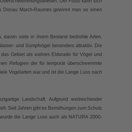
hen Überschwemmungswiesen. Der Fluss kann sich
 des Donau March-Raumes gewinnt man so einen
n, davon viele in ihrem Bestand bedrohte Arten.
sser- und Sumpfvögel besonders attraktiv. Die
ch das Gebiet als wahres Eldorado für Vögel und
schen Refugien der für temporär überschwemmte
viele Vogelarten war und ist die Lange Luss nach
igartige Landschaft. Aufgrund weitreichender
lt. Seit Jahren gibt es Bemühungen zum Schutz
ile wurde die Lange Luss auch als NATURA 2000-