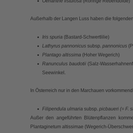
Oenanthe
fistulosa
(Röhrige Rebendolde)
Außerhalb der Langen Luss haben die folgenden
Iris spuria
(Bastard-Schwertlilie)
Lathyrus pannonicus
subsp.
pannonicus
(P
Plantago altissima
(Hoher Wegerich)
Ranunculus baudotii
(Salz-Wasserhahnenfu
Seewinkel.
In Österreich nur in den Marchauen vorkommend
Filipendula ulmaria
subsp.
picbaueri (= F. 
Außer den angeführten Blütenpflanzen kommen
Plantaginetum altissimae (Wegerich-Überschwem