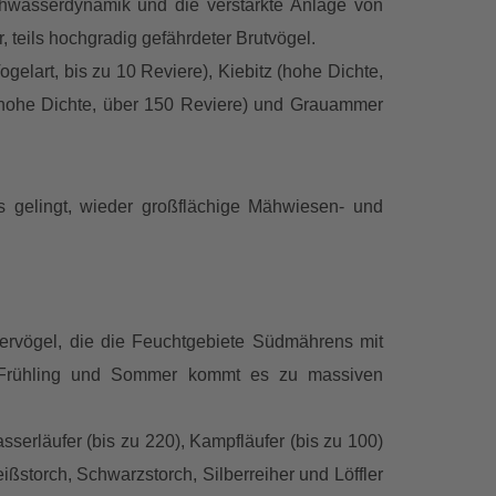
ochwasserdynamik und die verstärkte Anlage von
eils hochgradig gefährdeter Brutvögel.
elart, bis zu 10 Reviere), Kiebitz (hohe Dichte,
r (hohe Dichte, über 150 Reviere) und Grauammer
 gelingt, wieder großflächige Mähwiesen- und
sservögel, die die Feuchtgebiete Südmährens mit
 Frühling und Sommer kommt es zu massiven
serläufer (bis zu 220), Kampfläufer (bis zu 100)
ißstorch, Schwarzstorch, Silberreiher und Löffler