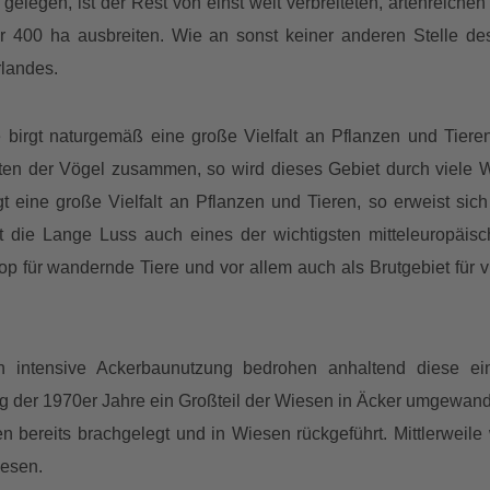
gelegen, ist der Rest von einst weit verbreiteten, artenreic
er 400 ha ausbreiten. Wie an sonst keiner anderen Stelle
landes.
e birgt naturgemäß eine große Vielfalt an Pflanzen und Tiere
n der Vögel zusammen, so wird dieses Gebiet durch viele Wa
rgt eine große Vielfalt an Pflanzen und Tieren, so erweist si
 die Lange Luss auch eines der wichtigsten mitteleuropäi
otop für wandernde Tiere und vor allem auch als Brutgebiet für 
 intensive Ackerbaunutzung bedrohen anhaltend diese einz
der 1970er Jahre ein Großteil der Wiesen in Äcker umgewande
n bereits brachgelegt und in Wiesen rückgeführt. Mittlerwe
esen.