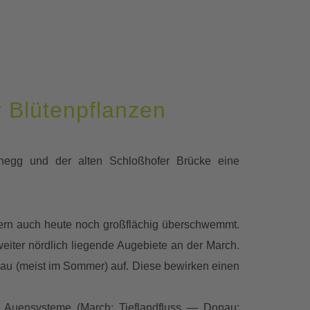
 Blütenpflanzen
hegg und der alten Schloßhofer Brücke eine
sern auch heute noch großflächig überschwemmt.
ter nördlich liegende Augebiete an der March.
au (meist im Sommer) auf. Diese bewirken einen
n Auensysteme (March: Tieflandfluss — Donau: