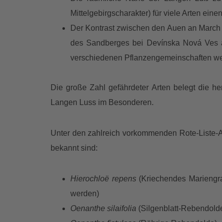
Mittelgebirgscharakter) für viele Arten ein
Der Kontrast zwischen den Auen an March 
des Sandberges bei Devínska Nová Ves ä
verschiedenen Pflanzengemeinschaften wer
Die große Zahl gefährdeter Arten belegt die 
Langen Luss im Besonderen.
Unter den zahlreich vorkommenden Rote-Liste-Ar
bekannt sind:
Hierochloë repens
(Kriechendes Mariengr
werden)
Oenanthe silaifolia
(Silgenblatt-Rebendold