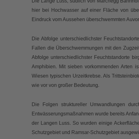
Die Lange Luss, südlich von Marchegg Bahnhof 
hier bei Hochwasser auf einer Fläche von üb
Eindruck vom Aussehen überschwemmten Auvor
Die Abfolge unterschiedlichster Feuchtstandort
Fallen die Überschwemmungen mit den Zugzeite
Abfolge unterschiedlichster Feuchtstandorte bi
Amphibien. Mit sieben vorkommenden Arten ist
Wiesen typischen Urzeitkrebse. Als Trittsteinbi
wie vor von großer Bedeutung.
Die Folgen struktureller Umwandlungen durch
Entwässerungsmaßnahmen wurde bereits Anfang 
der Langen Luss. So wurden einige Ackerfläche
Schutzgebiet und Ramsar-Schutzgebiet ausgewi