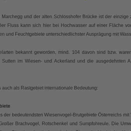
Marchegg und der alten Schlosshofer Brücke ist der einzige
Der Fluss kann sich hier bei Hochwasser auf einer Fläche von
ten und Feuchtgebiete unterschiedlichster Ausprägung mit Wass
larten bekannt geworden, mind. 104 davon sind bzw. ware
 Sutten im Wiesen- und Ackerland und die ausgedehnten Alt
s auch als Rastgebiet internationale Bedeutung:
biete
nes der bedeutendsten Wiesenvogel-Brutgebiete Österreichs mi
 Großer Brachvogel, Rotschenkel und Sumpfohreule. Die Um