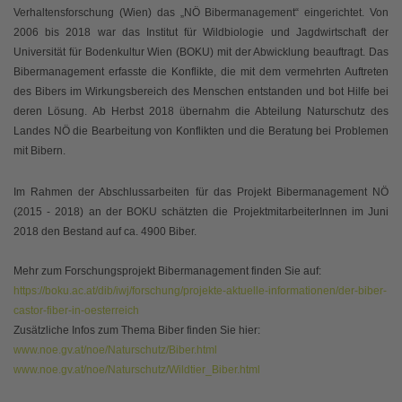
Verhaltensforschung (Wien) das „NÖ Bibermanagement“ eingerichtet. Von
2006 bis 2018 war das Institut für Wildbiologie und Jagdwirtschaft der
Universität für Bodenkultur Wien (BOKU) mit der Abwicklung beauftragt. Das
Bibermanagement erfasste die Konflikte, die mit dem vermehrten Auftreten
des Bibers im Wirkungsbereich des Menschen entstanden und bot Hilfe bei
deren Lösung. Ab Herbst 2018 übernahm die Abteilung Naturschutz des
Landes NÖ die Bearbeitung von Konflikten und die Beratung bei Problemen
mit Bibern.
Im Rahmen der Abschlussarbeiten für das Projekt Bibermanagement NÖ
(2015 - 2018) an der BOKU schätzten die ProjektmitarbeiterInnen im Juni
2018 den Bestand auf ca. 4900 Biber.
Mehr zum Forschungsprojekt Bibermanagement finden Sie auf:
https://boku.ac.at/dib/iwj/forschung/projekte-aktuelle-informationen/der-biber-
castor-fiber-in-oesterreich
Zusätzliche Infos zum Thema Biber finden Sie hier:
www.noe.gv.at/noe/Naturschutz/Biber.html
www.noe.gv.at/noe/Naturschutz/Wildtier_Biber.html