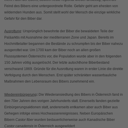
Feind des Bibers eine untergeordnete Rolle. Gefahr geht am ehesten von
wildernden Hunden aus. Somit stellt wohl der Mensch die einzige wirkliche
Gefahr für den Biber dar.
Ausrottung
: Ursprünglich bewohnte der Biber die bewaldeten Teile der
Paläarktis mit Ausnahme der mediterranen Zone und Japan. Bereits im
Hochmittelalter begannen die Bestände zu schrumpfen bis der Biber nahezu
ausgerottet war. Um 1700 kam der Biber noch an allen großen
Flusssystemen Österreichs vor, die Population wurde aber in den folgenden
150 Jahren völlig ausgelöscht. Der letzte autochthone Biberbestand
verschwand 1869. Gründe für die Ausrottung waren in erster Linie die direkte
Verfolgung durch den Menschen. Erst später schränkten wasserbauliche
Maßnahmen den Lebensraum des Bibers zunehmend ein.
Wiedereinbürgerung
:
Die Wiederansiedlung des Bibers in Österreich fand in
den 70er Jahren des vorigen Jahrhunderts statt. Einerseits fanden gezielte
Einbürgerungsaktionen statt, andererseits entkamen aber auch Biber aus
Gehegen infolge eines Hochwasserereignisses. Neben Europäischen
Bibern
Castor fiber
wurden bedauerlicherweise auch Kanadische Biber
Castor canadensis
in Österreich ausgewildert