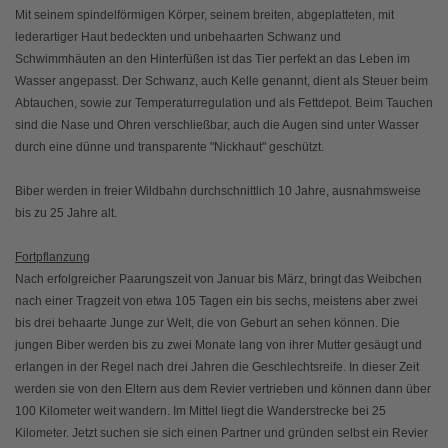
Mit seinem spindelförmigen Körper, seinem breiten, abgeplatteten, mit
lederartiger Haut bedeckten und unbehaarten Schwanz und
Schwimmhäuten an den Hinterfüßen ist das Tier perfekt an das Leben im
Wasser angepasst. Der Schwanz, auch Kelle genannt, dient als Steuer beim
Abtauchen, sowie zur Temperaturregulation und als Fettdepot. Beim Tauchen
sind die Nase und Ohren verschließbar, auch die Augen sind unter Wasser
durch eine dünne und transparente "Nickhaut" geschützt.
Biber werden in freier Wildbahn durchschnittlich 10 Jahre, ausnahmsweise
bis zu 25 Jahre alt.
Fortpflanzung
Nach erfolgreicher Paarungszeit von Januar bis März, bringt das Weibchen
nach einer Tragzeit von etwa 105 Tagen ein bis sechs, meistens aber zwei
bis drei behaarte Junge zur Welt, die von Geburt an sehen können. Die
jungen Biber werden bis zu zwei Monate lang von ihrer Mutter gesäugt und
erlangen in der Regel nach drei Jahren die Geschlechtsreife. In dieser Zeit
werden sie von den Eltern aus dem Revier vertrieben und können dann über
100 Kilometer weit wandern. Im Mittel liegt die Wanderstrecke bei 25
Kilometer. Jetzt suchen sie sich einen Partner und gründen selbst ein Revier