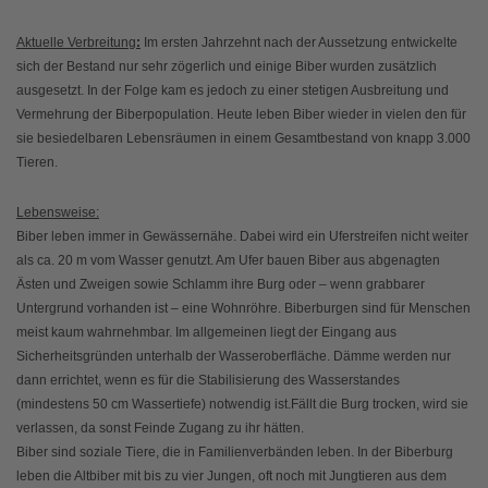
Aktuelle Verbreitung
:
Im ersten Jahrzehnt nach der Aussetzung entwickelte
sich der Bestand nur sehr zögerlich und einige Biber wurden zusätzlich
ausgesetzt. In der Folge kam es jedoch zu einer stetigen Ausbreitung und
Vermehrung der Biberpopulation. Heute leben Biber wieder in vielen den für
sie besiedelbaren Lebensräumen in einem Gesamtbestand von knapp 3.000
Tieren.
Lebensweise:
Biber leben immer in Gewässernähe. Dabei wird ein Uferstreifen nicht weiter
als ca. 20 m vom Wasser genutzt. Am Ufer bauen Biber aus abgenagten
Ästen und Zweigen sowie Schlamm ihre Burg oder – wenn grabbarer
Untergrund vorhanden ist – eine Wohnröhre. Biberburgen sind für Menschen
meist kaum wahrnehmbar. Im allgemeinen liegt der Eingang aus
Sicherheitsgründen unterhalb der Wasseroberfläche. Dämme werden nur
dann errichtet, wenn es für die Stabilisierung des Wasserstandes
(mindestens 50 cm Wassertiefe) notwendig ist.Fällt die Burg trocken, wird sie
verlassen, da sonst Feinde Zugang zu ihr hätten.
Biber sind soziale Tiere, die in Familienverbänden leben. In der Biberburg
leben die Altbiber mit bis zu vier Jungen, oft noch mit Jungtieren aus dem