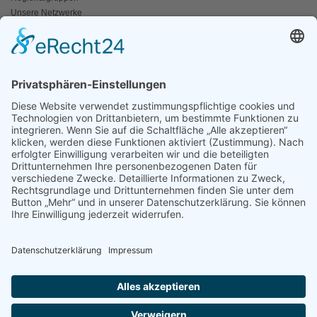
Unsere Netzwerke
Historisches
Impressum/Kontakt
INFO
Naturschutz bunt
Broschüren und Folder
Presseaussendungen
Newsletter
Fotos und Videos
ANWALT DER NATUR
Für ein lebendiges Kamptal
Resolutionen
Erneuerbare Energien
Der Fischotter
Der Wolf
Der Biber