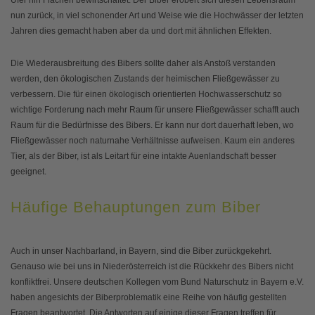
nun zurück, in viel schonender Art und Weise wie die Hochwässer der letzten
Jahren dies gemacht haben aber da und dort mit ähnlichen Effekten.
Die Wiederausbreitung des Bibers sollte daher als Anstoß verstanden
werden, den ökologischen Zustands der heimischen Fließgewässer zu
verbessern. Die für einen ökologisch orientierten Hochwasserschutz so
wichtige Forderung nach mehr Raum für unsere Fließgewässer schafft auch
Raum für die Bedürfnisse des Bibers. Er kann nur dort dauerhaft leben, wo
Fließgewässer noch naturnahe Verhältnisse aufweisen. Kaum ein anderes
Tier, als der Biber, ist als Leitart für eine intakte Auenlandschaft besser
geeignet.
Häufige Behauptungen zum Biber
Auch in unser Nachbarland, in Bayern, sind die Biber zurückgekehrt.
Genauso wie bei uns in Niederösterreich ist die Rückkehr des Bibers nicht
konfliktfrei. Unsere deutschen Kollegen vom Bund Naturschutz in Bayern e.V.
haben angesichts der Biberproblematik eine Reihe von häufig gestellten
Fragen beantwortet. Die Antworten auf einige dieser Fragen treffen für