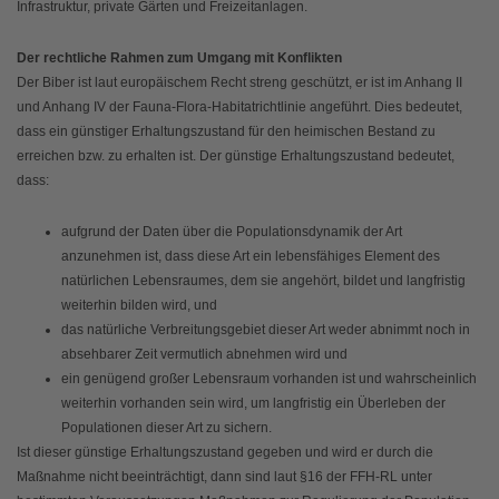
Infrastruktur, private Gärten und Freizeitanlagen.
Der rechtliche Rahmen zum Umgang mit Konflikten
Der Biber ist laut europäischem Recht streng geschützt, er ist im Anhang II
und Anhang IV der Fauna-Flora-Habitatrichtlinie angeführt. Dies bedeutet,
dass ein günstiger Erhaltungszustand für den heimischen Bestand zu
erreichen bzw. zu erhalten ist. Der günstige Erhaltungszustand bedeutet,
dass:
aufgrund der Daten über die Populationsdynamik der Art
anzunehmen ist, dass diese Art ein lebensfähiges Element des
natürlichen Lebensraumes, dem sie angehört, bildet und langfristig
weiterhin bilden wird, und
das natürliche Verbreitungsgebiet dieser Art weder abnimmt noch in
absehbarer Zeit vermutlich abnehmen wird und
ein genügend großer Lebensraum vorhanden ist und wahrscheinlich
weiterhin vorhanden sein wird, um langfristig ein Überleben der
Populationen dieser Art zu sichern.
Ist dieser günstige Erhaltungszustand gegeben und wird er durch die
Maßnahme nicht beeinträchtigt, dann sind laut §16 der FFH-RL unter