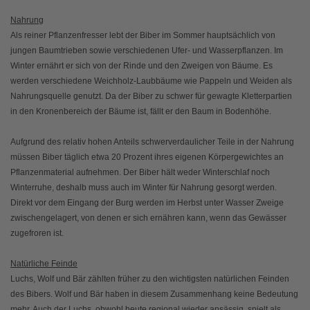
Nahrung
Als reiner Pflanzenfresser lebt der Biber im Sommer hauptsächlich von
jungen Baumtrieben sowie verschiedenen Ufer- und Wasserpflanzen. Im
Winter ernährt er sich von der Rinde und den Zweigen von Bäume. Es
werden verschiedene Weichholz-Laubbäume wie Pappeln und Weiden als
Nahrungsquelle genutzt. Da der Biber zu schwer für gewagte Kletterpartien
in den Kronenbereich der Bäume ist, fällt er den Baum in Bodenhöhe.
Aufgrund des relativ hohen Anteils schwerverdaulicher Teile in der Nahrung
müssen Biber täglich etwa 20 Prozent ihres eigenen Körpergewichtes an
Pflanzenmaterial aufnehmen. Der Biber hält weder Winterschlaf noch
Winterruhe, deshalb muss auch im Winter für Nahrung gesorgt werden.
Direkt vor dem Eingang der Burg werden im Herbst unter Wasser Zweige
zwischengelagert, von denen er sich ernähren kann, wenn das Gewässer
zugefroren ist.
Natürliche Feinde
Luchs, Wolf und Bär zählten früher zu den wichtigsten natürlichen Feinden
des Bibers. Wolf und Bär haben in diesem Zusammenhang keine Bedeutung
mehr. Auch der Luchs, obwohl heute regional wieder ansässig, spielt als