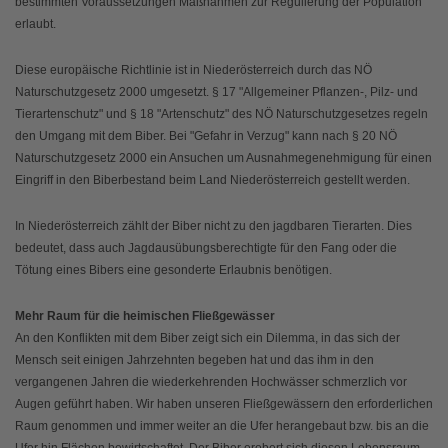
bestimmten Voraussetzungen Maßnahmen zur Regulierung der Population
erlaubt.
Diese europäische Richtlinie ist in Niederösterreich durch das NÖ
Naturschutzgesetz 2000 umgesetzt. § 17 "Allgemeiner Pflanzen-, Pilz- und
Tierartenschutz" und § 18 "Artenschutz" des NÖ Naturschutzgesetzes regeln
den Umgang mit dem Biber. Bei "Gefahr in Verzug" kann nach § 20 NÖ
Naturschutzgesetz 2000 ein Ansuchen um Ausnahmegenehmigung für einen
Eingriff in den Biberbestand beim Land Niederösterreich gestellt werden.
In Niederösterreich zählt der Biber nicht zu den jagdbaren Tierarten. Dies
bedeutet, dass auch Jagdausübungsberechtigte für den Fang oder die
Tötung eines Bibers eine gesonderte Erlaubnis benötigen.
Mehr Raum für die heimischen Fließgewässer
An den Konflikten mit dem Biber zeigt sich ein Dilemma, in das sich der
Mensch seit einigen Jahrzehnten begeben hat und das ihm in den
vergangenen Jahren die wiederkehrenden Hochwässer schmerzlich vor
Augen geführt haben. Wir haben unseren Fließgewässern den erforderlichen
Raum genommen und immer weiter an die Ufer herangebaut bzw. bis an die
Ufer hin Flächen bewirtschaftet. Der Biber erobert sich diesen Lebensraum