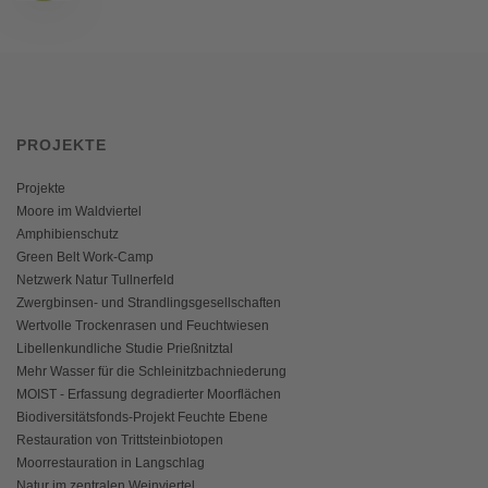
PROJEKTE
Projekte
Moore im Waldviertel
Amphibienschutz
Green Belt Work-Camp
Netzwerk Natur Tullnerfeld
Zwergbinsen- und Strandlingsgesellschaften
Wertvolle Trockenrasen und Feuchtwiesen
Libellenkundliche Studie Prießnitztal
Mehr Wasser für die Schleinitzbachniederung
MOIST - Erfassung degradierter Moorflächen
Biodiversitätsfonds-Projekt Feuchte Ebene
Restauration von Trittsteinbiotopen
Moorrestauration in Langschlag
Natur im zentralen Weinviertel