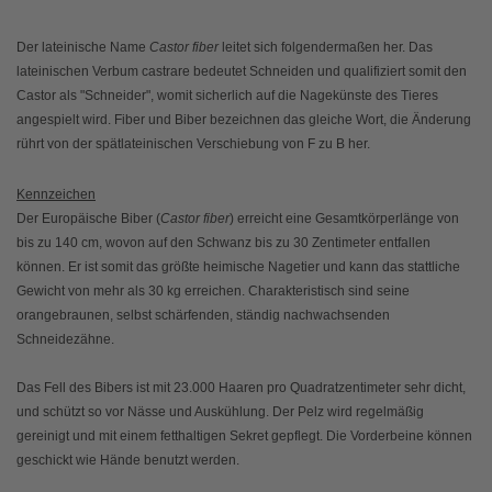
Der lateinische Name
Castor fiber
leitet sich folgendermaßen her. Das
lateinischen Verbum castrare bedeutet Schneiden und qualifiziert somit den
Castor als "Schneider", womit sicherlich auf die Nagekünste des Tieres
angespielt wird. Fiber und Biber bezeichnen das gleiche Wort, die Änderung
rührt von der spätlateinischen Verschiebung von F zu B her.
Kennzeichen
Der Europäische Biber (
Castor fiber
) erreicht eine Gesamtkörperlänge von
bis zu 140 cm, wovon auf den Schwanz bis zu 30 Zentimeter entfallen
können. Er ist somit das größte heimische Nagetier und kann das stattliche
Gewicht von mehr als 30 kg erreichen. Charakteristisch sind seine
orangebraunen, selbst schärfenden, ständig nachwachsenden
Schneidezähne.
Das Fell des Bibers ist mit 23.000 Haaren pro Quadratzentimeter sehr dicht,
und schützt so vor Nässe und Auskühlung. Der Pelz wird regelmäßig
gereinigt und mit einem fetthaltigen Sekret gepflegt. Die Vorderbeine können
geschickt wie Hände benutzt werden.