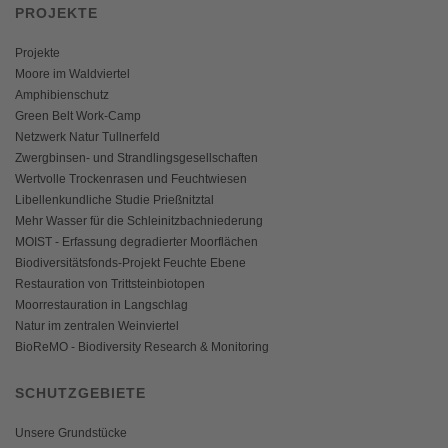
PROJEKTE
Projekte
Moore im Waldviertel
Amphibienschutz
Green Belt Work-Camp
Netzwerk Natur Tullnerfeld
Zwergbinsen- und Strandlingsgesellschaften
Wertvolle Trockenrasen und Feuchtwiesen
Libellenkundliche Studie Prießnitztal
Mehr Wasser für die Schleinitzbachniederung
MOIST - Erfassung degradierter Moorflächen
Biodiversitätsfonds-Projekt Feuchte Ebene
Restauration von Trittsteinbiotopen
Moorrestauration in Langschlag
Natur im zentralen Weinviertel
BioReMO - Biodiversity Research & Monitoring
SCHUTZGEBIETE
Unsere Grundstücke