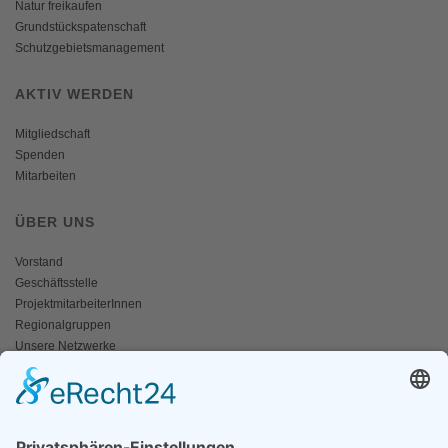
Natur freikaufen
Grundstückspatenschaft
Schutzgebietsmanagement
AKTIV WERDEN
Mitgliedschaft
Spenden
Mitarbeiten
ÜBER UNS
Vorstand
Geschäftsstelle
ProjektmitarbeiterInnen
Regionalgruppen
Unsere Netzwerke
Historisches
Impressum/Kontakt
INFO