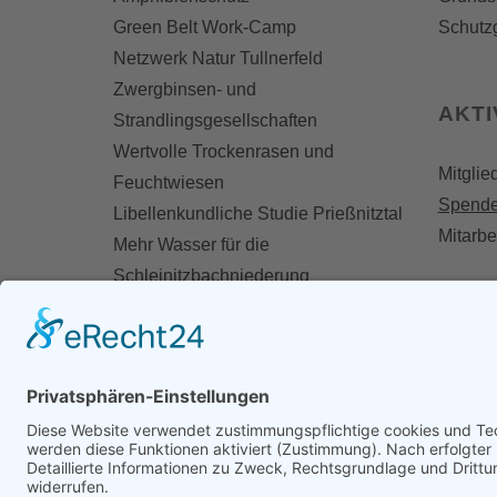
Green Belt Work-Camp
Schutz
Netzwerk Natur Tullnerfeld
Zwergbinsen- und
AKT
Strandlingsgesellschaften
Wertvolle Trockenrasen und
Mitglie
Feuchtwiesen
Spend
Libellenkundliche Studie Prießnitztal
Mitarbe
Mehr Wasser für die
Schleinitzbachniederung
MOIST - Erfassung degradierter
Moorflächen
Biodiversitätsfonds-Projekt Feuchte
Ebene
Restauration von Trittsteinbiotopen
Moorrestauration in Langschlag
Natur im zentralen Weinviertel