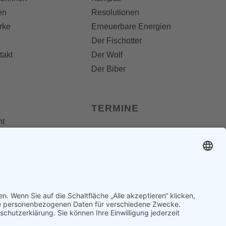
en
Resolutionen
rke
Erneuerbare Energien
Der Fischotter
takt
Der Wolf
Der Biber
TERMINE
nt
 Folder
Termine
dungen
os