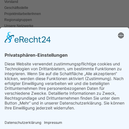
Vorstand
Geschäftsstelle
ProjektmitarbeiterInnen
Regionalgruppen
Unsere Netzwerke
Historisches
Impressum/Kontakt
INFO
Naturschutz bunt
Broschüren und Folder
Presseaussendungen
Newsletter
Fotos und Videos
ANWALT DER NATUR
Für ein lebendiges Kamptal
Resolutionen
Erneuerbare Energien