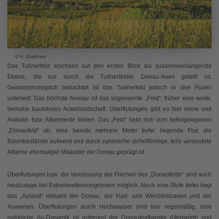
© H. Grabherr
Das Tullnerfeld erscheint auf den ersten Blick als zusammenhängende
Ebene, die nur durch die Tullnerfelder Donau-Auen geteilt ist.
Geomorphologisch betrachtet ist das Tullnerfeld jedoch in drei Fluren
unterteilt: Das höchste Niveau ist das sogenannte „Feld“, früher eine weite,
beinahe baumloses Ackerlandschaft. Überflutungen gibt es hier keine und
Auwald- bzw. Altarmreste fehlen. Das „Feld“ hebt sich vom tiefergelegenen
„Donaufeld“ ab, eine bereits mehrere Meter tiefer liegende Flur, die
Baumbestände aufweist und durch zahlreiche sichelförmige, teils verlandete
Altarme ehemaliger Mäander der Donau geprägt ist.
Überflutungen bzw. die Vernässung der Flächen des „Donaufelds“ sind auch
heutzutage bei Extremwetterereignissen möglich. Noch eine Stufe tiefer liegt
das „Auland“ mitsamt der Donau, der Hart- und Weichholzauen und der
Auwiesen. Überflutungen durch Hochwasser sind hier regelmäßig, eine
natürliche Au-Dynamik ist aufgrund der Donaukraftwerke Altenwörth und