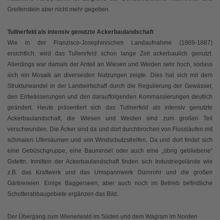
Greifenstein aber nicht mehr gegeben.
Tullnerfeld als intensiv genutzte Ackerbaulandschaft
Wie in der Franzisco-Josephinischen Landaufnahme (1869-1887)
ersichtlich, wird das Tullenrfeld schon lange Zeit ackerbaulich genutzt.
Allerdings war damals der Anteil an Wiesen und Weiden sehr hoch, sodass
sich ein Mosaik an diversesten Nutzungen zeigte. Dies hat sich mit dem
Strukturwandel in der Landwirtschaft durch die Regulierung der Gewässer,
den Entwässerungen und den darauffolgenden Kommassierungen deutlich
geändert. Heute präsentiert sich das Tullnerfeld als intensiv genutzte
Ackerbaulandschaft, die Wiesen und Weiden sind zum großen Teil
verschwunden. Die Äcker sind da und dort durchbrochen von Flussläufen mit
schmalen Ufersäumen und von Windschutzstreifen. Da und dort findet sich
eine Gebüschgruppe, eine Bauminsel oder auch eine „übrig gebliebene“
Gstettn. Inmitten der Ackerbaulandschaft finden sich Industriegelände wie
z.B. das Kraftwerk und das Umspannwerk Dürnrohr und die großen
Gärtnereien. Einige Baggerseen, aber auch noch im Betrieb befindliche
Schotterabbaugebiete ergänzen das Bild.
Der Übergang zum Wienerwald im Süden und dem Wagram im Norden