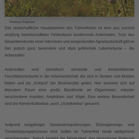
©Helmut Grabherr
Das landschaftliche Hauptelement des Tullnerfeldes ist eine aus zumeist
einjährig bewirtschafteten Feldkulturen bestehende Ackermatrix. Trotz des
Gesamteindrucks einer intensiven und ausgeräumten Agrarlandschaft gibt es
hier jedoch ganz besondere und stark gefährdete Lebensräume – die
Ackersutten.
Ackersutten sind periodisch vernässte und trockenfallende
Feuchtlebensräume in der Ackerlandschaft, die sich in Senken und Mulden
bilden und als „Hotspot“ der Biodiversität gelten. Hier tummeln sich auf
kleinstem Raum eine große Bandbreite an Organismen, mitunter
verschiedene Insekten, Amphibien und Vögel. Eine weitere Besonderheit
sind die Kiemenfußkrebse, auch „Urzeitkrebse“ genannt.
Aufgrund langjähriger Gewässerregulierungen, Drainagierungs- und
Trockenlegungsprozesse sind Sutten im Tullnerfeld heute weitgehend
verschwunden. Jedoch besteht die Möglichkeit, das ökologische Potenzial