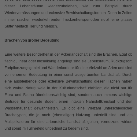
dieser Lebensräume wiederzubeleben, wie zum Beispiel durch
Wiedervernässungen und extensive Bewirtschaftungsformen. Denn in Zeiten
immer rascher wiederkehrender Trockenheitsperioden nutzt eine „nasse
Sutte“ vielfach Tier und Mensch.
Brachen von großer Bedeutung
Eine weitere Besonderheit in der Ackerlandschaft sind die Brachen. Egal ob
flächig, linear oder mosaikartig angelegt sind sie Lebensraum, Rückzugsort,
Fortpflanzungsgebiet und Wanderkorridor für eine Vielzahl an Arten und sind
von enormer Bedeutung in einer sonst ausgeräumten Landschaft. Durch
eine ausbleibende oder extensive Bewirtschaftung dieser Flächen haben
sich wahre Naturjuwele in der Kulturlandschaft etabliert, die nicht nur für
Flora und Fauna überlebenswichtig sind, sondern auch immens wichtige
Beiträge für gesunde Böden, einen intakten Nährstoffkreislauf und den
Wasserhaushalt gewährleisten. Es gibt eine Vielzahl unterschiedlicher
Brachetypen, die je nach (ehemaliger) Nutzung unterteilt sind und als
Multiplikatoren für eine artenreiche Landschaft gelten, vernetzend wirken
und somit im Tullnerfeld unbedingt zu fördern sind.