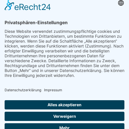
Impressum/Kontakt
INFO
Naturschutz bunt
Broschüren und Folder
Presseaussendungen
Newsletter
Fotos und Videos
ANWALT DER NATUR
Für ein lebendiges Kamptal
Resolutionen
Erneuerbare Energien
Der Fischotter
Der Wolf
Der Biber
TERMINE