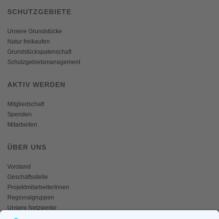
SCHUTZGEBIETE
Unsere Grundstücke
Natur freikaufen
Grundstückspatenschaft
Schutzgebietsmanagement
AKTIV WERDEN
Mitgliedschaft
Spenden
Mitarbeiten
ÜBER UNS
Vorstand
Geschäftsstelle
ProjektmitarbeiterInnen
Regionalgruppen
Unsere Netzwerke
Historisches