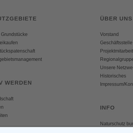
UTZGEBIETE
ÜBER UNS
 Grundstücke
Vorstand
reikaufen
Geschäftsstelle
tückspatenschaft
Projektmitarbei
gebietsmanagement
Regionalgrupp
Unsere Netzwe
Historisches
IV WERDEN
Impressum/Kon
dschaft
en
INFO
iten
Naturschutz bu
Broschüren und