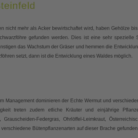
teinfeld
 nicht mehr als Acker bewirtschaftet wird, haben Gehölze bi
hwarzföhre gefunden werden. Dies ist eine sehr spezielle S
ünstigen das Wachstum der Gräser und hemmen die Entwicklung
föhren setzt, dann ist die Entwicklung eines Waldes möglich.
em Management dominieren der Echte Wermut und verschiedene 
gkeit treten zudem etliche Kräuter und einjährige Pflan
Grauscheiden-Federgras, Ohrlöffel-Leimkraut, Österreichi
8 verschiedene Bütenpflanzenarten auf dieser Brache gefunden