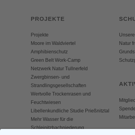
PROJEKTE
SCH
Projekte
Unsere
Moore im Waldviertel
Natur f
Amphibienschutz
Grunds
Green Belt Work-Camp
Schutz
Netzwerk Natur Tullnerfeld
Zwergbinsen- und
AKT
Strandlingsgesellschaften
Wertvolle Trockenrasen und
Mitglie
Feuchtwiesen
Spend
Libellenkundliche Studie Prießnitztal
Mitarbe
Mehr Wasser für die
Schleinitzbachniederung