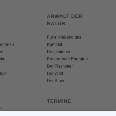
ANWALT DER
NATUR
Für ein lebendiges
terInnen
Kamptal
en
Resolutionen
rke
Erneuerbare Energien
Der Fischotter
takt
Der Wolf
Der Biber
TERMINE
nt
 Folder
Termine