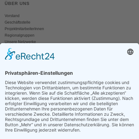
ÜBER UNS
Vorstand
Geschäftsstelle
ProjektmitarbeiterInnen
Regionalgruppen
Unsere Netzwerke
Historisches
Impressum/Kontakt
INFO
Naturschutz bunt
Broschüren und Folder
Presseaussendungen
Newsletter
Fotos und Videos
ANWALT DER NATUR
Für ein lebendiges Kamptal