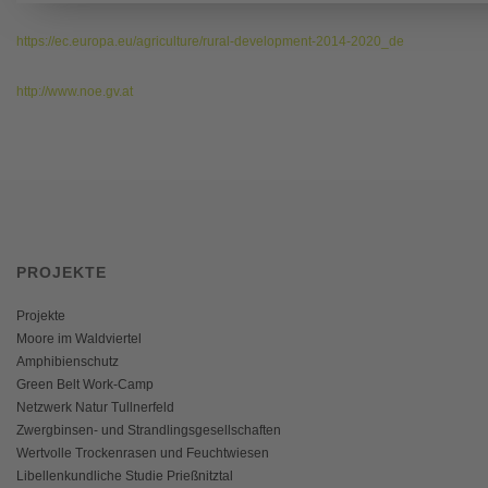
https://ec.europa.eu/agriculture/rural-development-2014-2020_de
http://www.noe.gv.at
PROJEKTE
Projekte
Moore im Waldviertel
Amphibienschutz
Green Belt Work-Camp
Netzwerk Natur Tullnerfeld
Zwergbinsen- und Strandlingsgesellschaften
Wertvolle Trockenrasen und Feuchtwiesen
Libellenkundliche Studie Prießnitztal