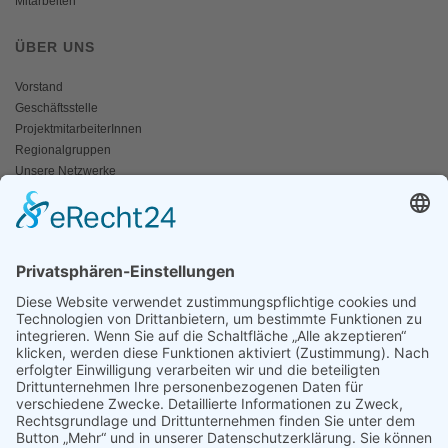
Mitarbeiten
ÜBER UNS
Vorstand
Geschäftsstelle
ProjektmitarbeiterInnen
Regionalgruppen
Unsere Netzwerke
Historisches
Impressum/Kontakt
INFO
Naturschutz bunt
Broschüren und Folder
Presseaussendungen
Newsletter
Fotos und Videos
ANWALT DER NATUR