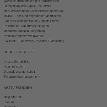
Wertvolle Trockenrasen und Feuchtwiesen
Libellenkundliche Studie Prießnitztal
Mehr Wasser für die Schleinitzbachniederung
MOIST - Erfassung degradierter Moorflächen
Biodiversitätsfonds-Projekt Feuchte Ebene
Restauration von Trittsteinbiotopen
Moorrestauration in Langschlag
Natur im zentralen Weinviertel
BioReMO - Biodiversity Research & Monitoring
SCHUTZGEBIETE
Unsere Grundstücke
Natur freikaufen
Grundstückspatenschaft
Schutzgebietsmanagement
AKTIV WERDEN
Mitgliedschaft
Spenden