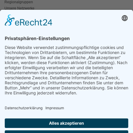
Regionalgruppen
Unsere Netzwerke
Historisches
Impressum/Kontakt
INFO
Naturschutz bunt
Broschüren und Folder
Presseaussendungen
Newsletter
Fotos und Videos
ANWALT DER NATUR
Für ein lebendiges Kamptal
Resolutionen
Erneuerbare Energien
Der Fischotter
Der Wolf
Der Biber