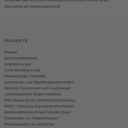
Wir danken der Firma OMV Exploration & Productions GmbH für die
Übernahme der Gebietspatenschaft.
PROJEKTE
Projekte
Moore im Waldviertel
Amphibienschutz
Green Belt Work-Camp
Netzwerk Natur Tullnerfeld
Zwergbinsen- und Strandlingsgesellschaften
Wertvolle Trockenrasen und Feuchtwiesen
Libellenkundliche Studie Prießnitztal
Mehr Wasser für die Schleinitzbachniederung
MOIST - Erfassung degradierter Moorflächen
Biodiversitätsfonds-Projekt Feuchte Ebene
Restauration von Trittsteinbiotopen
Moorrestauration in Langschlag