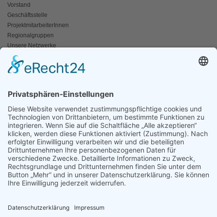
Vorstand
Geschäftsstelle
ProjektmitarbeiterInnen
Regionalgruppen
Unsere Netzwerke
Historisches
Impressum/Kontakt
INFO
Naturschutz bunt
Broschüren und Folder
Presseaussendungen
Newsletter
Fotos und Videos
ANWALT DER NATUR
Für ein lebendiges Kamptal
Resolutionen
Erneuerbare Energien