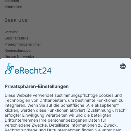
Spenden
Mitarbeiten
ÜBER UNS
Vorstand
Geschäftsstelle
ProjektmitarbeiterInnen
Regionalgruppen
Unsere Netzwerke
Historisches
Impressum/Kontakt
INFO
Naturschutz bunt
Broschüren und Folder
Presseaussendungen
Newsletter
Fotos und Videos