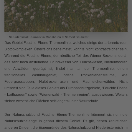
Naturdenkmal Brunnlust in Moosbrunn © Norbert Sauberer
Das Gebiet Feuchte Ebene-Thermenlinie, welches einige der artenreichsten
Biotopkomplexen Österreichs beheimatet, könnte nicht kontrastreicher sein.
Während die Feuchte Ebene, der nördliche Teil des Wiener Beckens, durch
das sehr hoch anstehende Grundwasser von Feuchtwiesen, Niedermooren
und Auwäldern geprägt ist, findet man an der Thermenlinie, einem
traditionelles Weinbaugebiet, offene Trockenlebensräume, wie
Federgrassteppen, Halbtrockenrasen und Flaumeichenwälder. Nicht
umsonst sind Teile dieses Gebiets als Europaschutzgebiete, "Feuchte Ebene
- Laithaauen" sowie "Wienerwald - Thermenregion", ausgewiesen. Weiters
stehen wesentliche Flächen seit langem unter Naturschutz.
Der Naturschutzbund Feuchte Ebene-Thermenlinie kümmert sich um die
Naturschutzbelange in genau diesem Gebiet. Es gilt, neben zahlreichen
anderen Dingen, die Eigengründe des Naturschutzbund Niederösterreich im