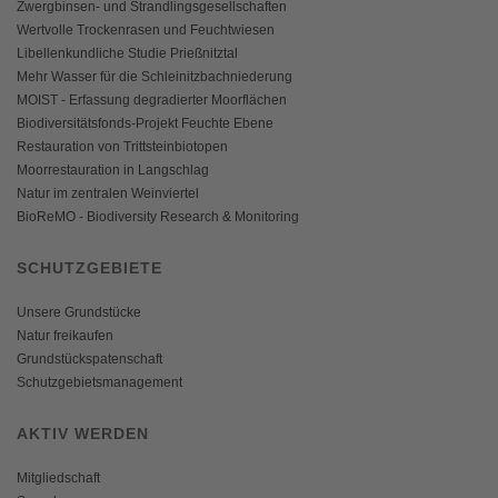
Zwergbinsen- und Strandlingsgesellschaften
Wertvolle Trockenrasen und Feuchtwiesen
Libellenkundliche Studie Prießnitztal
Mehr Wasser für die Schleinitzbachniederung
MOIST - Erfassung degradierter Moorflächen
Biodiversitätsfonds-Projekt Feuchte Ebene
Restauration von Trittsteinbiotopen
Moorrestauration in Langschlag
Natur im zentralen Weinviertel
BioReMO - Biodiversity Research & Monitoring
SCHUTZGEBIETE
Unsere Grundstücke
Natur freikaufen
Grundstückspatenschaft
Schutzgebietsmanagement
AKTIV WERDEN
Mitgliedschaft