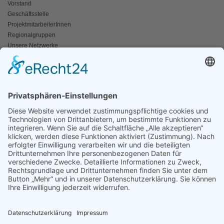
Vorstand
Geschäftsstelle
ProjektmitarbeiterInnen
Regionalgruppen
Unsere Netzwerke
Historisches
Impressum/Kontakt
INFO
Naturschutz bunt
Broschüren und Folder
Presseaussendungen
Newsletter
Fotos und Videos
ANWALT DER NATUR
Für ein lebendiges Kamptal
Resolutionen
Erneuerbare Energien