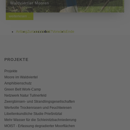
Waldviertler Mooren
weiterlesen ...
Anfang
Zurück
1
2
3
4
5
6
7
Vorwärts
Ende
PROJEKTE
Projekte
Moore im Waldviertel
Amphibienschutz
Green Belt Work-Camp
Netzwerk Natur Tullnerfeld
Zwergbinsen- und Strandlingsgesellschaften
Wertvolle Trockenrasen und Feuchtwiesen
Libellenkundliche Studie Prießnitztal
Mehr Wasser für die Schleinitzbachniederung
MOIST - Erfassung degradierter Moorflächen