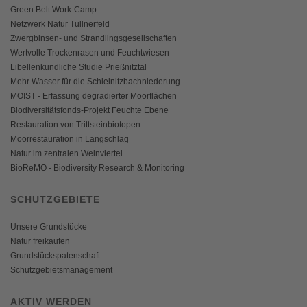
Green Belt Work-Camp
Netzwerk Natur Tullnerfeld
Zwergbinsen- und Strandlingsgesellschaften
Wertvolle Trockenrasen und Feuchtwiesen
Libellenkundliche Studie Prießnitztal
Mehr Wasser für die Schleinitzbachniederung
MOIST - Erfassung degradierter Moorflächen
Biodiversitätsfonds-Projekt Feuchte Ebene
Restauration von Trittsteinbiotopen
Moorrestauration in Langschlag
Natur im zentralen Weinviertel
BioReMO - Biodiversity Research & Monitoring
SCHUTZGEBIETE
Unsere Grundstücke
Natur freikaufen
Grundstückspatenschaft
Schutzgebietsmanagement
AKTIV WERDEN