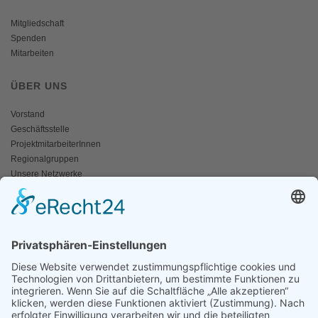
Mitgliedschaft
Spenden
Mitarbeiten
ÜBER UNS
Vorstand
Geschäftsstelle
ProjektmitarbeiterInnen
Regionalgruppen
Unsere Netzwerke
Historisches
Impressum/Kontakt
INFO
Naturschutz bunt
Broschüren und Folder
Presseaussendungen
Newsletter