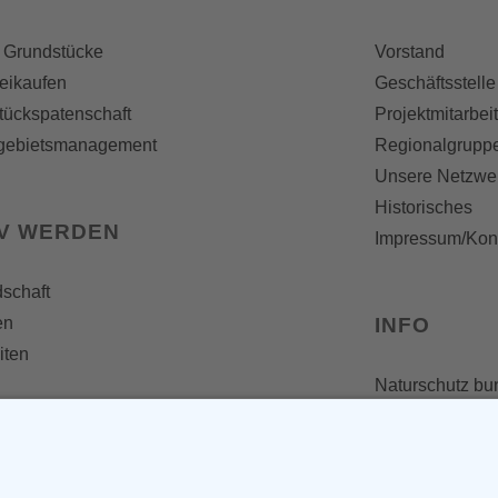
 Grundstücke
Vorstand
reikaufen
Geschäftsstelle
tückspatenschaft
Projektmitarbei
gebietsmanagement
Regionalgrupp
Unsere Netzwe
Historisches
IV WERDEN
Impressum/Kon
dschaft
en
INFO
iten
Naturschutz bu
Broschüren und
Presseaussen
Newsletter