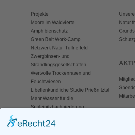
Projekte
Unsere
Moore im Waldviertel
Natur f
Amphibienschutz
Grunds
Green Belt Work-Camp
Schutz
Netzwerk Natur Tullnerfeld
Zwergbinsen- und
AKT
Strandlingsgesellschaften
Wertvolle Trockenrasen und
Mitglie
Feuchtwiesen
Spend
Libellenkundliche Studie Prießnitztal
Mitarbe
Mehr Wasser für die
Schleinitzbachniederung
MOIST - Erfassung degradierter
Moorflächen
Biodiversitätsfonds-Projekt Feuchte