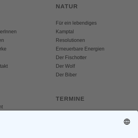
NATUR
Für ein lebendiges
terInnen
Kamptal
en
Resolutionen
rke
Erneuerbare Energien
Der Fischotter
takt
Der Wolf
Der Biber
TERMINE
nt
 Folder
Termine
dungen