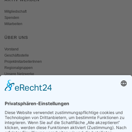
Mitgliedschaft
Spenden
Mitarbeiten
ÜBER UNS
Vorstand
Geschäftsstelle
ProjektmitarbeiterInnen
Regionalgruppen
Unsere Netzwerke
Historisches
Impressum/Kontakt
INFO
Naturschutz bunt
Broschüren und Folder
Presseaussendungen
Newsletter