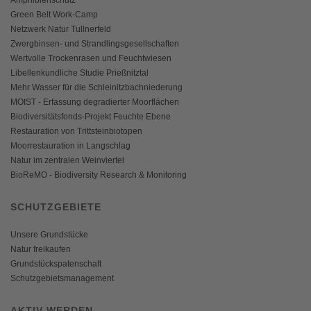
Green Belt Work-Camp
Netzwerk Natur Tullnerfeld
Zwergbinsen- und Strandlingsgesellschaften
Wertvolle Trockenrasen und Feuchtwiesen
Libellenkundliche Studie Prießnitztal
Mehr Wasser für die Schleinitzbachniederung
MOIST - Erfassung degradierter Moorflächen
Biodiversitätsfonds-Projekt Feuchte Ebene
Restauration von Trittsteinbiotopen
Moorrestauration in Langschlag
Natur im zentralen Weinviertel
BioReMO - Biodiversity Research & Monitoring
SCHUTZGEBIETE
Unsere Grundstücke
Natur freikaufen
Grundstückspatenschaft
Schutzgebietsmanagement
AKTIV WERDEN