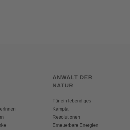
ANWALT DER
NATUR
Für ein lebendiges
terInnen
Kamptal
en
Resolutionen
rke
Erneuerbare Energien