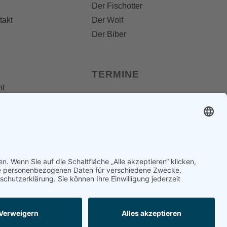
Der Fischotter
takt
Der Wolf
Der Biber
TERMINE
nt
 Folder
Termine
dungen
os