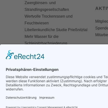
Zwergbinsen- und
AKT
Strandlingsgesellschaften
Wertvolle Trockenrasen und
Mitglie
Feuchtwiesen
Spend
Libellenkundliche Studie Prießnitztal
Mitarbe
Mehr Wasser für die
Schleinitzbachniederung
MOIST - Erfassung degradierter
Moorflächen
Biodiversitätsfonds-Projekt Feuchte
Ebene
Restauration von Trittsteinbiotopen
Moorrestauration in Langschlag
Natur im zentralen Weinviertel
BioReMO - Biodiversity Research &
Monitoring