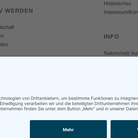
Historisches
IV WERDEN
Impressum/Kon
dschaft
en
INFO
iten
Naturschutz bu
Broschüren und
Presseaussen
Newsletter
Fotos und Vide