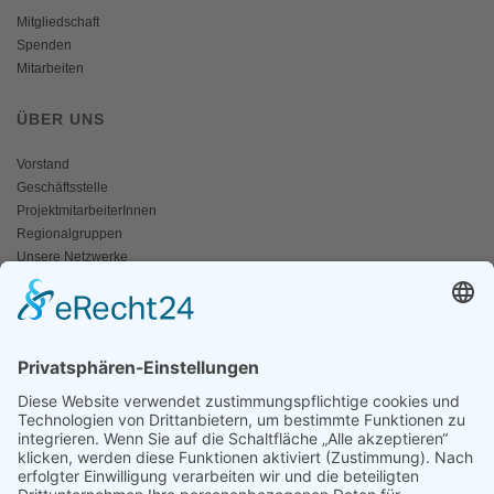
Mitgliedschaft
Spenden
Mitarbeiten
ÜBER UNS
Vorstand
Geschäftsstelle
ProjektmitarbeiterInnen
Regionalgruppen
Unsere Netzwerke
Historisches
Impressum/Kontakt
INFO
Naturschutz bunt
Broschüren und Folder
Presseaussendungen
Newsletter
Fotos und Videos