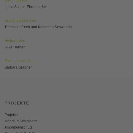
Weichholzauen
Luise Schratt-Ehrendorfer
Eschentriebsterben
Thomas L.Cech und Katharina Schwanda
Hydrophyten
Silke Dorner
Essen aus der Au
Barbara Grabner
PROJEKTE
Projekte
Moore im Waldviertel
Amphibienschutz