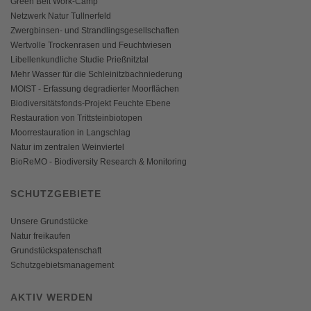
Green Belt Work-Camp
Netzwerk Natur Tullnerfeld
Zwergbinsen- und Strandlingsgesellschaften
Wertvolle Trockenrasen und Feuchtwiesen
Libellenkundliche Studie Prießnitztal
Mehr Wasser für die Schleinitzbachniederung
MOIST - Erfassung degradierter Moorflächen
Biodiversitätsfonds-Projekt Feuchte Ebene
Restauration von Trittsteinbiotopen
Moorrestauration in Langschlag
Natur im zentralen Weinviertel
BioReMO - Biodiversity Research & Monitoring
SCHUTZGEBIETE
Unsere Grundstücke
Natur freikaufen
Grundstückspatenschaft
Schutzgebietsmanagement
AKTIV WERDEN