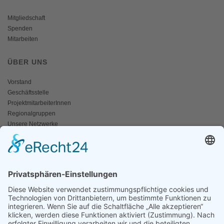
Mitgliedschaft
Spenden
Mitarbeiten
ÜBER UNS
Vorstand
Geschäftsstelle
ProjektmitarbeiterInnen
Regionalgruppen
Unsere Netzwerke
Historisches
Impressum/Kontakt
INFO
Naturschutz bunt
Broschüren und Folder
Presseaussendungen
Newsletter