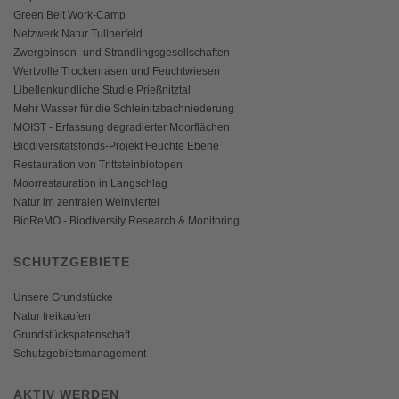
Green Belt Work-Camp
Netzwerk Natur Tullnerfeld
Zwergbinsen- und Strandlingsgesellschaften
Wertvolle Trockenrasen und Feuchtwiesen
Libellenkundliche Studie Prießnitztal
Mehr Wasser für die Schleinitzbachniederung
MOIST - Erfassung degradierter Moorflächen
Biodiversitätsfonds-Projekt Feuchte Ebene
Restauration von Trittsteinbiotopen
Moorrestauration in Langschlag
Natur im zentralen Weinviertel
BioReMO - Biodiversity Research & Monitoring
SCHUTZGEBIETE
Unsere Grundstücke
Natur freikaufen
Grundstückspatenschaft
Schutzgebietsmanagement
AKTIV WERDEN