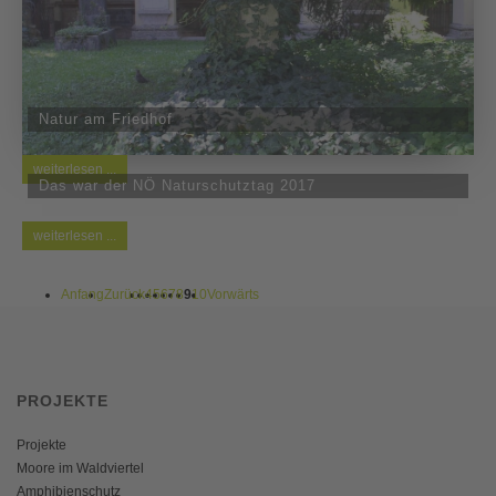
Natur am Friedhof
weiterlesen ...
Das war der NÖ Naturschutztag 2017
weiterlesen ...
Anfang
Zurück
4
5
6
7
8
9
10
Vorwärts
PROJEKTE
Projekte
Moore im Waldviertel
Amphibienschutz